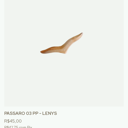
PÁSSARO 03 PP - LENYS
R$45,00
R$42,75
com
Pix