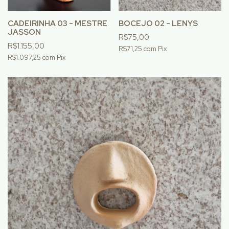
CADEIRINHA 03 - MESTRE
BOCEJO 02 - LENYS
JASSON
R$75,00
R$1.155,00
R$71,25
com
Pix
R$1.097,25
com
Pix