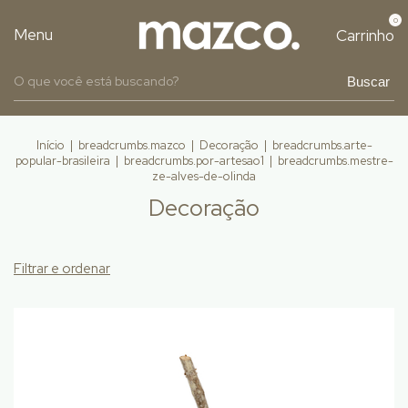
0
Menu
Carrinho
Buscar
Início
|
breadcrumbs.mazco
|
Decoração
|
breadcrumbs.arte-
popular-brasileira
|
breadcrumbs.por-artesao1
|
breadcrumbs.mestre-
ze-alves-de-olinda
Decoração
Filtrar e ordenar