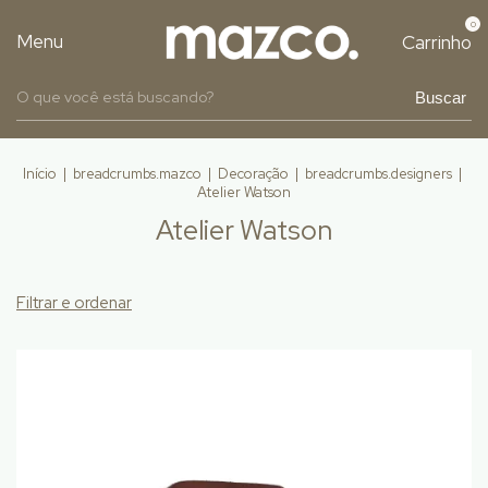
0
Menu
Carrinho
Buscar
Início
|
breadcrumbs.mazco
|
Decoração
|
breadcrumbs.designers
|
Atelier Watson
Atelier Watson
Filtrar e ordenar