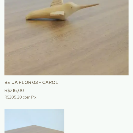
BEIJA FLOR 03 - CAROL
R$216,00
R$205,20
com
Pix