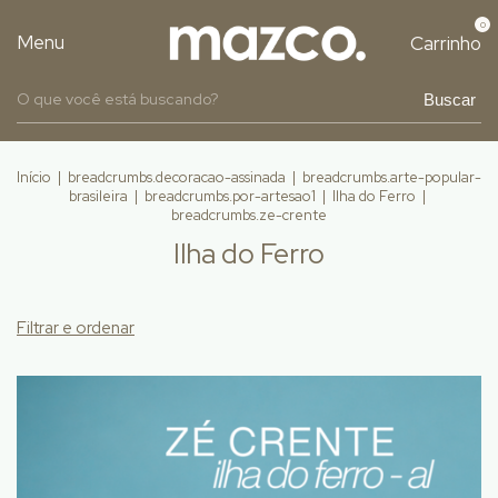
0
Menu
Carrinho
Buscar
Início
|
breadcrumbs.decoracao-assinada
|
breadcrumbs.arte-popular-
brasileira
|
breadcrumbs.por-artesao1
|
Ilha do Ferro
|
breadcrumbs.ze-crente
Ilha do Ferro
Filtrar e ordenar