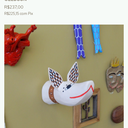
R$237,00
R$225,15
com
Pix