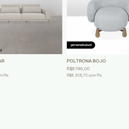
AR
POLTRONA BOJO
R$8.746,00
om
Pix
R$8.308,70
com
Pix