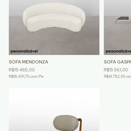
SOFÁ MENDONZA
SOFÁ GASP
R$19.465,00
R$15.561,00
R$18.491,75
com
Pix
R$14.782,95
c