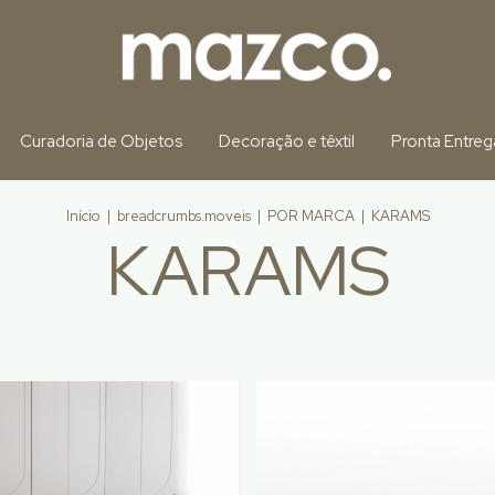
Curadoria de Objetos
Decoração e têxtil
Pronta Entreg
Início
|
breadcrumbs.moveis
|
POR MARCA
|
KARAMS
KARAMS