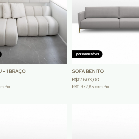
 - 1 BRAÇO
SOFÁ BENITO
R$12.603,00
om
Pix
R$11.972,85
com
Pix