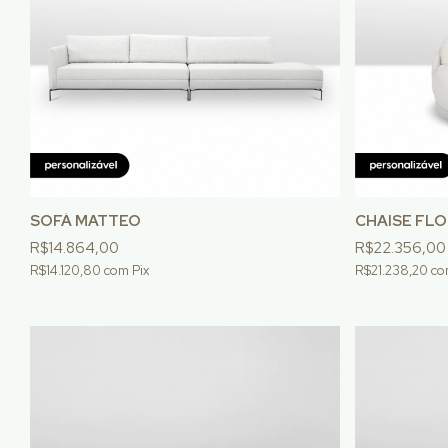
SOFÁ MATTEO
CHAISE FLO
R$14.864,00
R$22.356,00
R$14.120,80
com
Pix
R$21.238,20
co