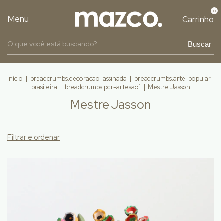
0
Menu
Carrinho
Buscar
Início
|
breadcrumbs.decoracao-assinada
|
breadcrumbs.arte-popular-
brasileira
|
breadcrumbs.por-artesao1
|
Mestre Jasson
Mestre Jasson
Filtrar e ordenar