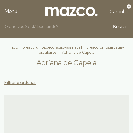
0
Menu
Carrinho
Buscar
Início
|
breadcrumbs.decoracao-assinada1
|
breadcrumbs.artistas-
brasileiros1
|
Adriana de Capela
Adriana de Capela
Filtrar e ordenar