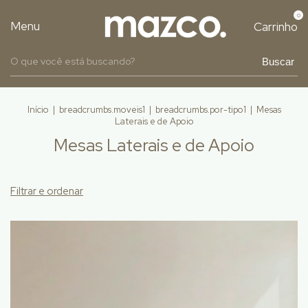
0
Menu
Carrinho
Buscar
Início
|
breadcrumbs.moveis1
|
breadcrumbs.por-tipo1
|
Mesas
Laterais e de Apoio
Mesas Laterais e de Apoio
Filtrar e ordenar