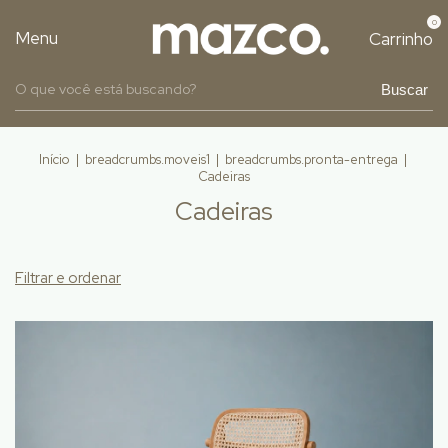
0
Menu
Carrinho
Buscar
Início
|
breadcrumbs.moveis1
|
breadcrumbs.pronta-entrega
|
Cadeiras
Cadeiras
Filtrar e ordenar