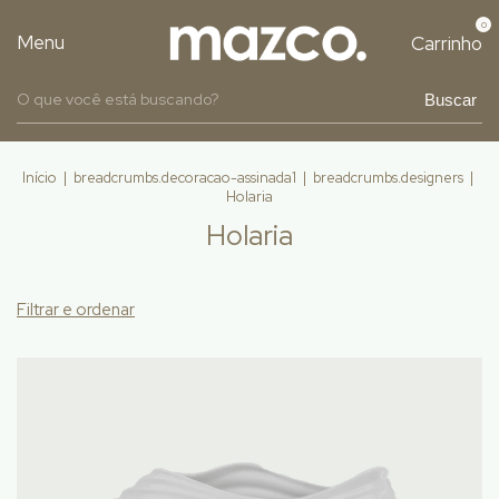
0
Menu
Carrinho
Buscar
Início
|
breadcrumbs.decoracao-assinada1
|
breadcrumbs.designers
|
Holaria
Holaria
Filtrar e ordenar