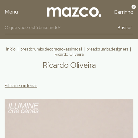
0
Menu
Carrinho
Buscar
Início
|
breadcrumbs.decoracao-assinada1
|
breadcrumbs.designers
|
Ricardo Oliveira
Ricardo Oliveira
Filtrar e ordenar