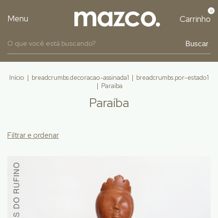
0
Menu
Carrinho
Buscar
Início
|
breadcrumbs.decoracao-assinada1
|
breadcrumbs.por-estado1
|
Paraíba
Paraíba
Filtrar e ordenar