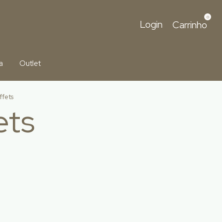
0
Login
Carrinho
a
Outlet
ffets
ets