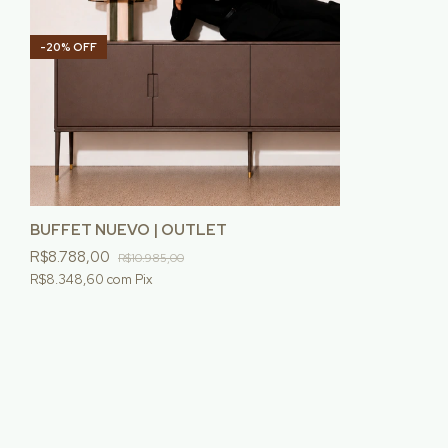
-
20
%
OFF
BUFFET NUEVO | OUTLET
R$8.788,00
R$10.985,00
R$8.348,60
com
Pix