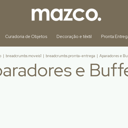
Curadoria de Objetos
Decoração e têxtil
Pronta Entreg
o
|
breadcrumbs.moveis1
|
breadcrumbs.pronta-entrega
|
Aparadores e Bu
aradores e Buff