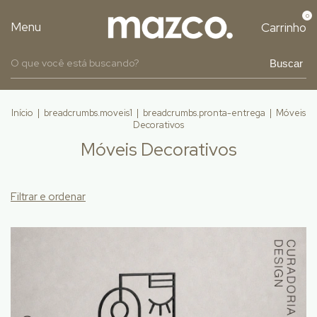
0
Menu
Carrinho
Buscar
Início
|
breadcrumbs.moveis1
|
breadcrumbs.pronta-entrega
|
Móveis
Decorativos
Móveis Decorativos
Filtrar e ordenar